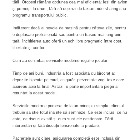
țării, Otopeni rămâne opțiunea cea mai eficientă: ieși din avion
și pornești la drum, fără să depinzi de taxiuri, ride-sharing sau
programul transportului public.
Indiferent dacă ai nevoie de mașină pentru câteva zile, pentru
o deplasare profesională sau pentru un traseu mai lung prin
țară, închirierea auto oferă un echilibru pragmatic între cost,
libertate și confort.
Cum au schimbat serviciile moderne regulile jocului
Timp de ani buni, industria a fost asociată cu birocrația:
depozite blocate pe card, asigurări prezentate vag, taxe care
apăreau abia la final. Astăzi, o parte importantă a pieței a
renunțat la acest model.
Serviciile moderne pornesc de la un principiu simplu: clientul
trebuie să știe totul înainte să semneze. Ce este inclus, ce nu
este, ce riscuri există și cum sunt ele gestionate. Fără
interpretări și fără discuții tensionate la predare.
Pachetele sunt clare, asigurarea completă este inclusă din