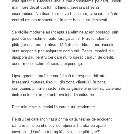
este garanția. Blocarea unei sume consistente pe card, uneori
mai mare decât costul închirierii, creează stres și
incertitudine. Nu doar din motive financiare, ci și din lipsă de
control asupra momentului în care banii sunt deblocați.
Serviciile moderne au început să elimine acest obstacol prin
pachete de închirieri auto fără garanție. Practic, clientul
plătește doar costul afișat, fără depozit blocat, iar riscurile
sunt acoperite prin asigurare completă. Pentru românii din
diaspora sau pentru cei care nu folosesc carduri de credit,
acest model schimbă radical experiența.
Lipsa garanției nu înseamnă lipsă de responsabilitate.
Înseamnă mutarea riscului din zona clientului în zona
companiei, printr-un sistem de asigurare bine definit. Este una
dintre cele mai importante evoluții din industrie.
Riscurile reale și modul în care sunt gestionate
Pentru cei care închiriază prima dată, teama de accident
rămâne principalul motiv de reținere. Întrebarea apare
inevitabil: „Dacă se întâmplă ceva, cine plătește?”