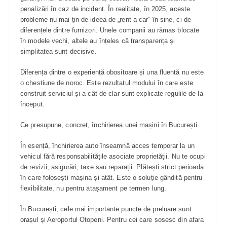
penalizări în caz de incident. În realitate, în 2025, aceste
probleme nu mai țin de ideea de „rent a car” în sine, ci de
diferențele dintre furnizori. Unele companii au rămas blocate
în modele vechi, altele au înțeles că transparența și
simplitatea sunt decisive.
Diferența dintre o experiență obositoare și una fluentă nu este
o chestiune de noroc. Este rezultatul modului în care este
construit serviciul și a cât de clar sunt explicate regulile de la
început.
Ce presupune, concret, închirierea unei mașini în București
În esență, închirierea auto înseamnă acces temporar la un
vehicul fără responsabilitățile asociate proprietății. Nu te ocupi
de revizii, asigurări, taxe sau reparații. Plătești strict perioada
în care folosești mașina și atât. Este o soluție gândită pentru
flexibilitate, nu pentru atașament pe termen lung.
În București, cele mai importante puncte de preluare sunt
orașul și Aeroportul Otopeni. Pentru cei care sosesc din afara