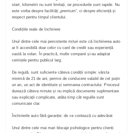
start, kilometrii nu sunt limitați, iar procedurile sunt rapide. Nu
este vorba despre facilități „premium”, ci despre eficiență și
respect pentru timpul clientului.
Condițiile reale de închiriere
Unul dintre cele mai persistente mituri este că închirierea auto
ar fi accesibilă doar celor cu card de credit sau experiență
vastă la volan. În practică, multe companii și-au adaptat
cerințele pentru publicul larg.
De regulă, sunt suficiente câteva condiții simple: vârsta
minimă de 21 de ani, permis de conducere valabil de cel puțin
un an, un act de identitate și semnarea contractului. Procesul
durează câteva minute și nu implică documente suplimentare
sau explicații complicate, atâta timp cât regulile sunt
comunicate clar.
Închirierile auto fără garanție: de ce contează cu adevărat
Unul dintre cele mai mari blocaje psihologice pentru clienți