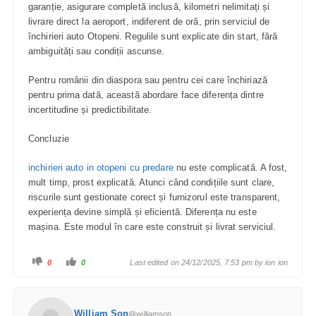
garanție, asigurare completă inclusă, kilometri nelimitați și
livrare direct la aeroport, indiferent de oră, prin serviciul de
închirieri auto Otopeni. Regulile sunt explicate din start, fără
ambiguități sau condiții ascunse.
Pentru românii din diaspora sau pentru cei care închiriază
pentru prima dată, această abordare face diferența dintre
incertitudine și predictibilitate.
Concluzie
inchirieri auto in otopeni cu predare
nu este complicată. A fost,
mult timp, prost explicată. Atunci când condițiile sunt clare,
riscurile sunt gestionate corect și furnizorul este transparent,
experiența devine simplă și eficientă. Diferența nu este
mașina. Este modul în care este construit și livrat serviciul.
0
0
Last edited on 24/12/2025, 7:53 pm by
ion ion
William Son
@williamson