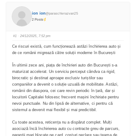
ion ion
@paraschivrazvan25
2 Posts
#1
· 24/12/2025, 7:52 pm
Ce riscuri există, cum funcționează astăzi închirierea auto și
de ce românii migrează către soluții moderne în București
În ultimii zece ani, piața de închirieri auto din București s-a
maturizat accelerat. Un serviciu perceput cândva ca rigid,
birocratic și destinat aproape exclusiv turiștilor sau
companiilor a devenit o soluție uzuală de mobilitate. Astăzi,
românii din diaspora, cei care revin periodic în țară, dar și
locuitorii Capitalei folosesc frecvent mașini închiriate pentru
nevoi punctuale. Nu din lipsă de alternative, ci pentru că
sistemul a devenit mai flexibil și mai predictibil.
Cu toate acestea, reticența nu a dispărut complet. Mulți
asociază încă închirierea auto cu contracte greu de parcurs,
garanții mari blocate pe card, costuri neclare sau teama de