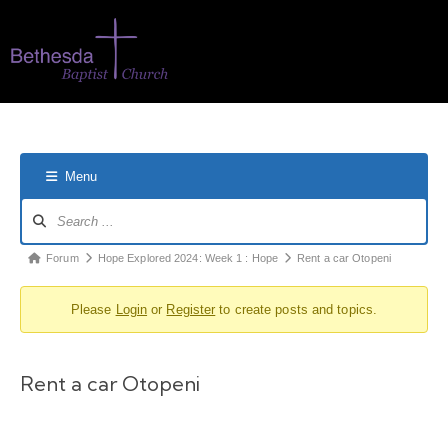
Menu
Forum
Hope Explored 2024: Week 1 : Hope
Rent a car Otopeni
Please
Login
or
Register
to create posts and topics.
Rent a car Otopeni