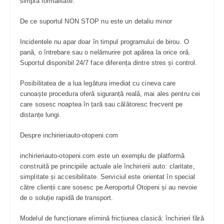
simplă formalitate.
De ce suportul NON STOP nu este un detaliu minor
Incidentele nu apar doar în timpul programului de birou. O
pană, o întrebare sau o nelămurire pot apărea la orice oră.
Suportul disponibil 24/7 face diferența dintre stres și control.
Posibilitatea de a lua legătura imediat cu cineva care
cunoaște procedura oferă siguranță reală, mai ales pentru cei
care sosesc noaptea în țară sau călătoresc frecvent pe
distanțe lungi.
Despre inchirieriauto-otopeni.com
inchirieriauto-otopeni.com este un exemplu de platformă
construită pe principiile actuale ale închirierii auto: claritate,
simplitate și accesibilitate. Serviciul este orientat în special
către clienții care sosesc pe Aeroportul Otopeni și au nevoie
de o soluție rapidă de transport.
Modelul de funcționare elimină fricțiunea clasică: închirieri fără