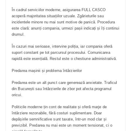
În cadrul serviciilor moderne, asigurarea FULL CASCO
acoperă majoritatea situațiilor uzuale. Zgârieturile sau
incidentele minore nu mai sunt motive de panică. Procedura
este clară: anunți compania, urmezi pașii indicați și îți continui
drumul.
În cazuri mai serioase, intervine poliția, iar compania oferă
suport constant pe tot parcursul procesului. Comunicarea
rapidă este esențială. Restul este o chestiune administrativă.
Predarea mașinii și problema întârzierilor
Predarea este un alt punct care generează anxietate. Traficul
din București sau întârzierile de zbor pot afecta programul
oricui.
Politicile moderne țin cont de realitate și oferă marje de
întârziere rezonabile, fără costuri suplimentare. Doar
depășirile semnificative sunt taxate, într-un mod clar și
previzibil. Predarea nu mai este un moment tensionat, ci o